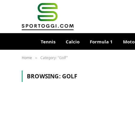
Tennis
Calcio
Formula 1
Moto
Home
Category: "Golf"
»
BROWSING:
GOLF