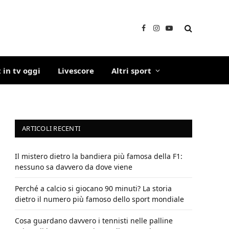
Facebook
Instagram
YouTube
 in tv oggi
Livescore
Altri sport
ARTICOLI RECENTI
Il mistero dietro la bandiera più famosa della F1:
nessuno sa davvero da dove viene
Perché a calcio si giocano 90 minuti? La storia
dietro il numero più famoso dello sport mondiale
Cosa guardano davvero i tennisti nelle palline