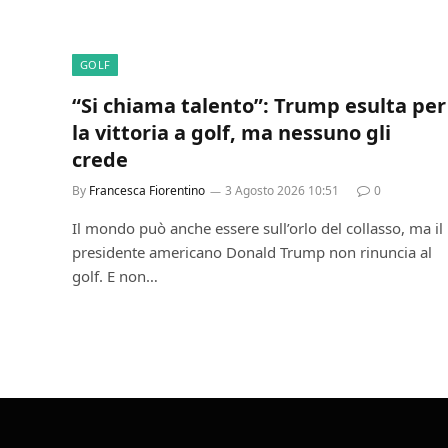
GOLF
“Si chiama talento”: Trump esulta per
la vittoria a golf, ma nessuno gli
crede
By
Francesca Fiorentino
3 Agosto 2026 10:51
0
Il mondo può anche essere sull’orlo del collasso, ma il
presidente americano Donald Trump non rinuncia al
golf. E non…